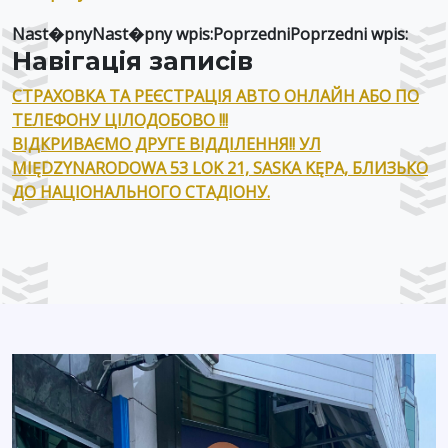
Nast�pnyNast�pny wpis:PoprzedniPoprzedni wpis:
Навігація записів
СТРАХОВКА ТА РЕЄСТРАЦІЯ АВТО ОНЛАЙН АБО ПО
ТЕЛЕФОНУ ЦІЛОДОБОВО !!!
ВІДКРИВАЄМО ДРУГЕ ВІДДІЛЕННЯ!! УЛ
MIĘDZYNARODOWA 53 LOK 21, SASKA KĘPA, БЛИЗЬКО
ДО НАЦІОНАЛЬНОГО СТАДІОНУ.