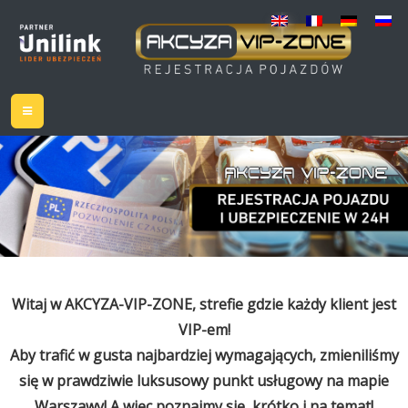
Witaj w AKCYZA-VIP-ZONE, strefie gdzie każdy klient jest
VIP-em!
Aby trafić w gusta najbardziej wymagających, zmieniliśmy
się w prawdziwie luksusowy punkt usługowy na mapie
Warszawy! A więc poznajmy się, krótko i na temat!