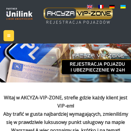
Witaj w AKCYZA-VIP-ZONE, strefie gdzie każdy klient jest
VIP-em!
Aby trafić w gusta najbardziej wymagających, zmieniliśmy
się w prawdziwie luksusowy punkt usługowy na mapie
Warszawy! A więc poznajmy się, krótko i na temat!