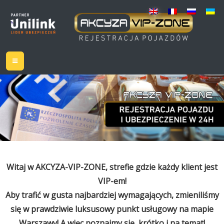
Witaj w AKCYZA-VIP-ZONE, strefie gdzie każdy klient jest
VIP-em!
Aby trafić w gusta najbardziej wymagających, zmieniliśmy
się w prawdziwie luksusowy punkt usługowy na mapie
Warszawy! A więc poznajmy się, krótko i na temat!